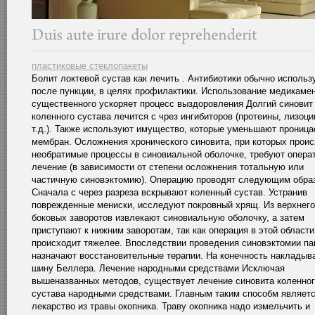
пластиковые стеклопакеты
Болит локтевой сустав как лечить . Антибиотики обычно использ
после пункции, в целях профилактики. Использование медикаме
существенного ускоряет процесс выздоровления Долгий синовит
коленного сустава лечится с чрез ингибиторов (протеины, лизоци
т.д.). Также используют имущество, которые уменьшают прониц
мембран. Осложнения хронического синовита, при которых прои
необратимые процессы в синовиальной оболочке, требуют опера
лечение (в зависимости от степени осложнения тотальную или
частичную синовэктомию). Операцию проводят следующим обра
Сначала с через разреза вскрывают коленный сустав. Устранив
поврежденные мениски, исследуют покровный хрящ. Из верхнего
боковых заворотов извлекают синовиальную оболочку, а затем
приступают к нижним заворотам, так как операция в этой области
происходит тяжелее. Впоследствии проведения синовэктомии па
назначают восстановительные терапии. На конечность накладыв
шину Беллера. Лечение народными средствами Исключая
вышеназванных методов, существует лечение синовита коленно
сустава народными средствами. Главным таким способм являет
лекарство из травы окопника. Траву окопника надо измельчить и