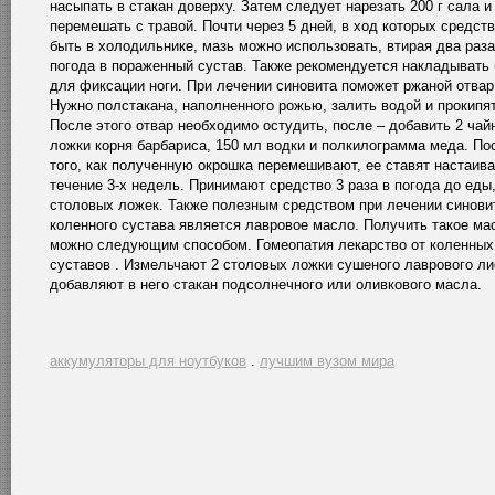
насыпать в стакан доверху. Затем следует нарезать 200 г сала и
перемешать с травой. Почти через 5 дней, в ход которых средст
быть в холодильнике, мазь можно использовать, втирая два раза
погода в пораженный сустав. Также рекомендуется накладывать 
для фиксации ноги. При лечении синовита поможет ржаной отвар
Нужно полстакана, наполненного рожью, залить водой и прокипят
После этого отвар необходимо остудить, после – добавить 2 чай
ложки корня барбариса, 150 мл водки и полкилограмма меда. По
того, как полученную окрошка перемешивают, ее ставят настаива
течение 3-х недель. Принимают средство 3 раза в погода до еды,
столовых ложек. Также полезным средством при лечении синови
коленного сустава является лавровое масло. Получить такое ма
можно следующим способом. Гомеопатия лекарство от коленных
суставов . Измельчают 2 столовых ложки сушеного лаврового ли
добавляют в него стакан подсолнечного или оливкового масла.
аккумуляторы для ноутбуков
.
лучшим вузом мира