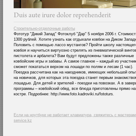
Строительно-отделочные работы
Фототур "Дикий Запад" Фотоклуб "Дар" 5 ноября 2006 г. Стоимост
1300 рублей. Хотите узнать как отдыхали ковбои на Диком Запад
Половить с помощью лассо мустангов? Пройти школу настоящег
ковбоя и научиться виртуозно стрелять из пневматической винто
пистолета и арбалета? Вам будут предложены также различные
ковбойские игры и забавы. А самое главное – каждый из участни
сможет покататься верхом на лошади по полям и лесам (1 час).
Поездка рассчитана как на наездников, имеющих небольшой опыт
на новичков, для которых эта поездка станет первым знакомство
лошадью. Для детей и зрителей - поездки на повозках. А в заве
программы – ковбойский обед, все блюда приготовлены прямо на
костре. Подробнее: http://www.foto.kadroviki.ru/fototurs.
Если на ноутбуке не работает клавиатура, свяжитесь с мастерам
service.kz