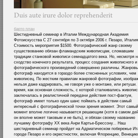
барто план
Шестидневный семинар в Италии Международная Академия
Фотоискусства C 27 сентября по 3 октября 2006 г. Пезаро, Италия
Стоимость мероприятия $1500. Фотографический жанр своему
существованию обязан фламандским живописцам, сломавшим
традиции станковой живописи семнадцатого века. Но, несмотря н
сходство конечного результата, процесс создания живописного и
фотографического произведений совершенно различны. Жанров
фотограф находится в гораздо более стесненных условиях, чем
живописец. По жестким правилам жанровой фотографии, изобра
нельзя даже кадрировать, не говоря уже о монтаже, или ретуши. 
время, как основная сложность, с которой сталкивались живопис
заключалась в реалистичной передачи действия пост-фактум,
фотограф имеет только один шанс поймать в действии самый
интересный с фотографической точки зрения момент. Этот самы
момент вполне логично называется решающим (хотя в самом де
он вполне может таковым и не быть), и обязан своему названию
лучшему фотографу ХХ века Анри Картье-Брессону... Наш
шестидневный семинар пройдет на Адриатическом побережье Ит
городе Пезаро и его окрестностях, включая Флоренцию, Венецию