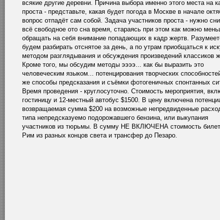
всякие другие деревни. Причина выбора именно этого места на к
проста - представьте, какая будет погода в Москве в начале октя
вопрос отпадёт сам собой. Задача участников проста - нужно сн
всё свободное ото сна время, стараясь при этом как можно мен
обращать на себя внимание попадающих в кадр жертв. Разумеет
будем разбирать отснятое за день, а по утрам приобщаться к ис
методом разглядывания и обсуждения произведений классиков ж
Кроме того, мы обсудим методы ээээ... как бы выразить это
человеческим языком... потенцирования творческих способностей
же способы предсказания и съёмки фотогеничных спонтанных си
Время проведения - круглосуточно. Стоимость мероприятия, вкл
гостиницу и 12-местный автобус $1500. В цену включена потенци
возвращаемая сумма $200 на возможные непредвиденные расхо
типа непредсказуемо подорожавшего бензина, или выкупания
участников из тюрьмы. В сумму НЕ ВКЛЮЧЕНА стоимость билет
Рим из разных концов света и трансфер до Пезаро.